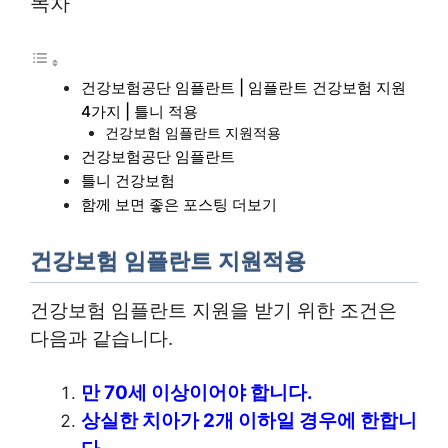
목차
건강보험공단 임플란트 | 임플란트 건강보험 지원
4가지 | 틀니 적용
건강보험 임플란트 지원적용
건강보험공단 임플란트
틀니 건강보험
함께 보면 좋은 포스팅 더보기
건강보험 임플란트 지원적용
건강보험 임플란트 지원을 받기 위한 조건은
다음과 같습니다.
만 70세 이상이어야 합니다.
상실한 치아가 2개 이하일 경우에 한합니