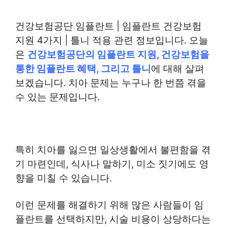
건강보험공단 임플란트 | 임플란트 건강보험
지원 4가지 | 틀니 적용 관련 정보입니다. 오늘
은
건강보험공단의 임플란트 지원, 건강보험을
통한 임플란트 혜택, 그리고 틀니
에 대해 살펴
보겠습니다. 치아 문제는 누구나 한 번쯤 겪을
수 있는 문제입니다.
특히 치아를 잃으면 일상생활에서 불편함을 겪
기 마련인데, 식사나 말하기, 미소 짓기에도 영
향을 미칠 수 있습니다.
이런 문제를 해결하기 위해 많은 사람들이 임
플란트를 선택하지만, 시술 비용이 상당하다는