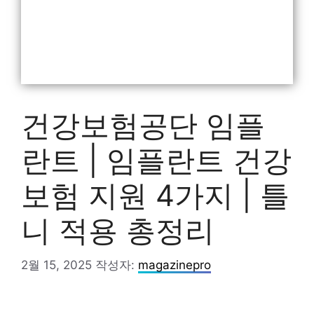
건강보험공단 임플
란트 | 임플란트 건강
보험 지원 4가지 | 틀
니 적용 총정리
2월 15, 2025
작성자:
magazinepro