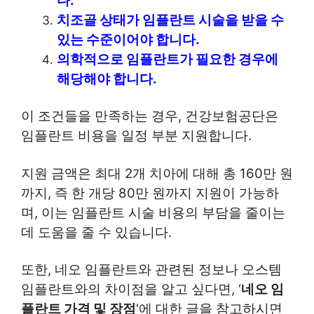
다.
치조골 상태가 임플란트 시술을 받을 수
있는 수준이어야 합니다.
의학적으로 임플란트가 필요한 경우에
해당해야 합니다.
이 조건들을 만족하는 경우, 건강보험공단은
임플란트 비용을 일정 부분 지원합니다.
지원 금액은 최대 2개 치아에 대해 총 160만 원
까지, 즉 한 개당 80만 원까지 지원이 가능하
며, 이는 임플란트 시술 비용의 부담을 줄이는
데 도움을 줄 수 있습니다.
또한, 네오 임플란트와 관련된 정보나 오스템
임플란트와의 차이점을 알고 싶다면, ‘
네오 임
플란트 가격 및 장점
‘에 대한 글을 참고하시면