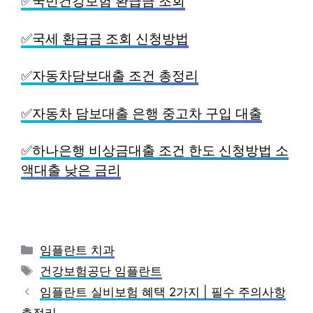
✅국민건강보험 환급금 조회
✅국세 환급금 조회 신청방법
✅자동차담보대출 조건 총정리
✅자동차 담보대출 은행 중고차 구입 대출
✅하나은행 비상금대출 조건 한도 신청방법 소
액대출 낮은 금리
카
임플란트 치과
테
태
건강보험공단 임플란트
고
그
임플란트 실비보험 혜택 2가지 | 필수 주의사항
리
총정리