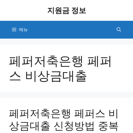
컨
지원금 정보
텐
츠
로
메뉴
건
너
뛰
기
페퍼저축은행 페퍼
스 비상금대출
페퍼저축은행 페퍼스 비
상금대출 신청방법 중복