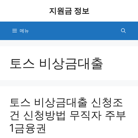
컨
지원금 정보
텐
츠
로
메뉴
건
너
뛰
기
토스 비상금대출
토스 비상금대출 신청조
건 신청방법 무직자 주부
1금융권