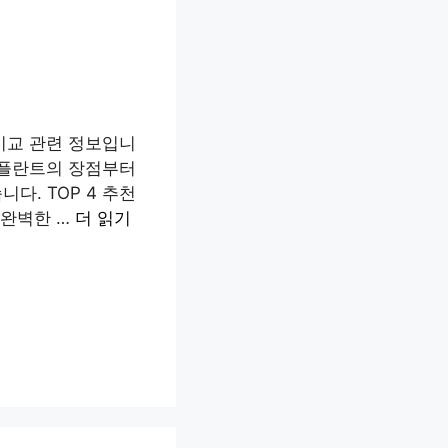
 비교 관련 정보입니
임플란트의 장점부터
다. TOP 4 추천
 완벽한 …
더 읽기