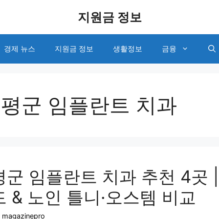
지원금 정보
경제 뉴스
지원금 정보
생활정보
금융
증평군 임플란트 치과
군 임플란트 치과 추천 4곳 
 & 노인 틀니·오스템 비교
:
magazinepro