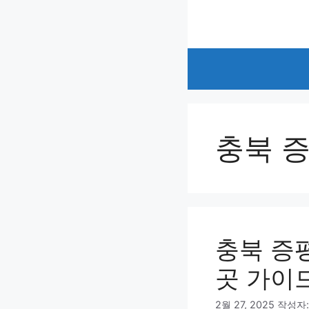
컨
텐
츠
로
건
너
뛰
기
충북 
충북 증평
곳 가이드
2월 27, 2025
작성자