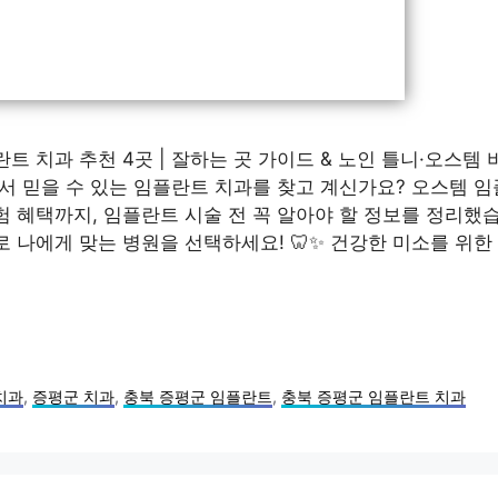
트 치과 추천 4곳 | 잘하는 곳 가이드 & 노인 틀니·오스템
에서 믿을 수 있는 임플란트 치과를 찾고 계신가요? 오스템 
 혜택까지, 임플란트 시술 전 꼭 알아야 할 정보를 정리했습니
 나에게 맞는 병원을 선택하세요! 🦷✨ 건강한 미소를 위한
치과
,
증평군 치과
,
충북 증평군 임플란트
,
충북 증평군 임플란트 치과