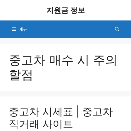
컨
지원금 정보
텐
츠
로
메뉴
건
너
뛰
기
중고차 매수 시 주의
할점
중고차 시세표 | 중고차
직거래 사이트