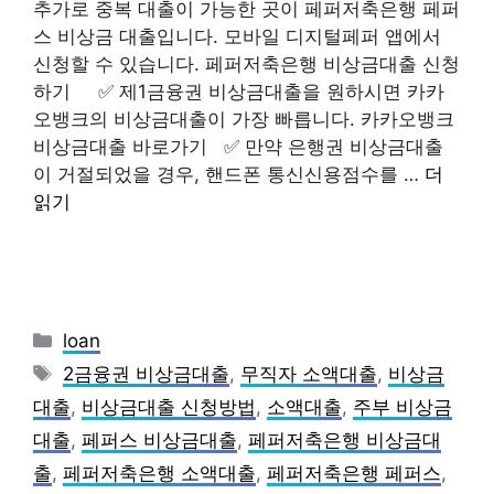
추가로 중복 대출이 가능한 곳이 페퍼저축은행 페퍼
스 비상금 대출입니다. 모바일 디지털페퍼 앱에서
신청할 수 있습니다. 페퍼저축은행 비상금대출 신청
하기 ✅ 제1금융권 비상금대출을 원하시면 카카
오뱅크의 비상금대출이 가장 빠릅니다. 카카오뱅크
비상금대출 바로가기 ✅ 만약 은행권 비상금대출
이 거절되었을 경우, 핸드폰 통신신용점수를 …
더
읽기
카
loan
테
태
2금융권 비상금대출
,
무직자 소액대출
,
비상금
고
그
대출
,
비상금대출 신청방법
,
소액대출
,
주부 비상금
리
대출
,
페퍼스 비상금대출
,
페퍼저축은행 비상금대
출
,
페퍼저축은행 소액대출
,
페퍼저축은행 페퍼스
,