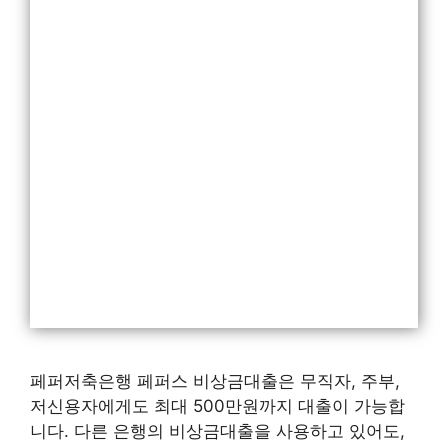
페퍼저축은행 페퍼스 비상금대출은 무직자, 주부,
저신용자에게도 최대 500만원까지 대출이 가능합
니다. 다른 은행의 비상금대출을 사용하고 있어도,