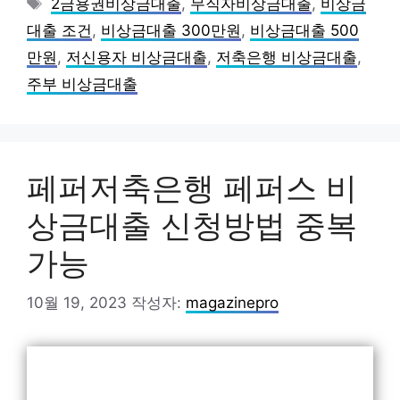
태
2금용권비상금대출
,
무직자비상금대출
,
비상금
고
그
대출 조건
,
비상금대출 300만원
,
비상금대출 500
리
만원
,
저신용자 비상금대출
,
저축은행 비상금대출
,
주부 비상금대출
페퍼저축은행 페퍼스 비
상금대출 신청방법 중복
가능
10월 19, 2023
작성자:
magazinepro