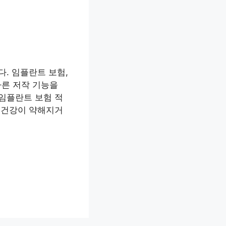
다. 임플란트 보험,
바른 저작 기능을
임플란트 보험 적
아 건강이 약해지거