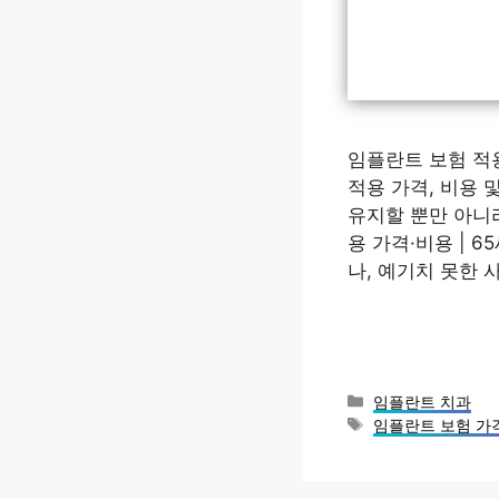
임플란트 보험 적용
적용 가격, 비용
유지할 뿐만 아니
용 가격·비용 | 
나, 예기치 못한 
카
임플란트 치과
테
태
임플란트 보험 가
고
그
리