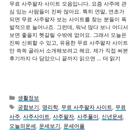
무료 사주팔자 사이트 모음입니다. 요즘 사주에 관
심 있는 사람들이 진짜 많아요. 특히 연말, 연초가
되면 무료 사주팔자 보는 사이트를 찾는 분들이 폭
발적으로 늘어나죠. 그런데, 워낙 많다 보니 어디서
보면 좋을지 헷갈릴 수밖에 없어요. 그래서 오늘은
진짜 신뢰할 수 있고, 유용한 무료 사주팔자 사이트
만 쏙쏙 골라서 소개해보려고 해요. 제가 직접 써본
후기까지 다 담았으니 끝까지 읽으면 …
더 읽기
카
생활정보
테
태
궁합보기
,
명리학
,
무료 사주팔자 사이트
,
무료
고
그
사주
,
사주사이트
,
사주팔자
,
사주풀이
,
신년운세
,
리
오늘의운세
,
운세보기
,
운세어플