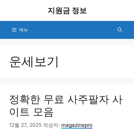
컨
지원금 정보
텐
츠
로
메뉴
건
너
뛰
기
운세보기
정확한 무료 사주팔자 사
이트 모음
12월 27, 2025
작성자:
magazinepro