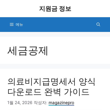
컨
지원금 정보
텐
츠
로
메뉴
건
너
뛰
기
세금공제
의료비지급명세서 양식
다운로드 완벽 가이드
1월 24, 2026
작성자:
magazinepro