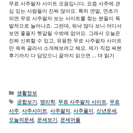
무료 사주팔자 사이트 모음입니다. 요즘 사주에 관
심 있는 사람들이 진짜 많아요. 특히 연말, 연초가
되면 무료 사주팔자 보는 사이트를 찾는 분들이 폭
발적으로 늘어나죠. 그런데, 워낙 많다 보니 어디서
보면 좋을지 헷갈릴 수밖에 없어요. 그래서 오늘은
진짜 신뢰할 수 있고, 유용한 무료 사주팔자 사이트
만 쏙쏙 골라서 소개해보려고 해요. 제가 직접 써본
후기까지 다 담았으니 끝까지 읽으면 …
더 읽기
카
생활정보
테
태
궁합보기
,
명리학
,
무료 사주팔자 사이트
,
무료
고
그
사주
,
사주사이트
,
사주팔자
,
사주풀이
,
신년운세
,
리
오늘의운세
,
운세보기
,
운세어플