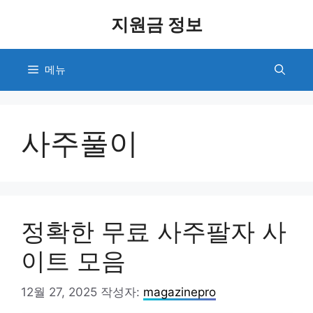
컨
지원금 정보
텐
츠
로
메뉴
건
너
뛰
기
사주풀이
정확한 무료 사주팔자 사
이트 모음
12월 27, 2025
작성자:
magazinepro