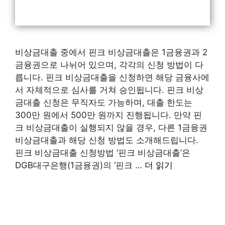
비상금대출 중에서 핀크 비상금대출은 1금융권과 2
금융권으로 나뉘어 있으며, 각각의 신청 방법이 다
릅니다. 핀크 비상금대출을 신청하면 해당 금융사에
서 자체적으로 심사를 거쳐 승인됩니다. 핀크 비상
금대출 신청은 무직자도 가능하며, 대출 한도는
300만 원에서 500만 원까지 진행됩니다. 만약 핀
크 비상금대출이 실행되지 않을 경우, 다른 1금융권
비상금대출과 해당 신청 방법도 소개해드립니다.
핀크 비상금대출 신청방법 ‘핀크 비상금대출’은
DGB대구은행(1금융권)의 ‘핀크 …
더 읽기