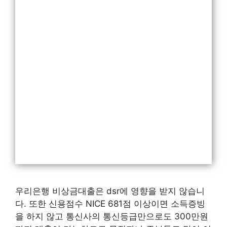
우리은행 비상금대출은 dsr에 영향을 받지 않습니
다. 또한 신용점수 NICE 681점 이상이면 소득증빙
을 하지 않고 통신사의 통신등급만으로도 300만원