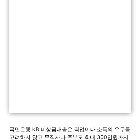
국민은행 KB 비상금대출은 직업이나 소득의 유무를
고려하지 않고 무직자나 주부도 최대 300만원까지