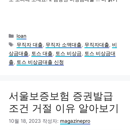
카
loan
테
태
무직자 대출
,
무직자 소액대출
,
무직자대출
,
비
고
그
상금대출
,
토스 대출
,
토스 비상금
,
토스 비상금대
리
출
,
토스 비상금대출 신청
서울보증보험 증권발급
조건 거절 이유 알아보기
10월 18, 2023
작성자:
magazinepro