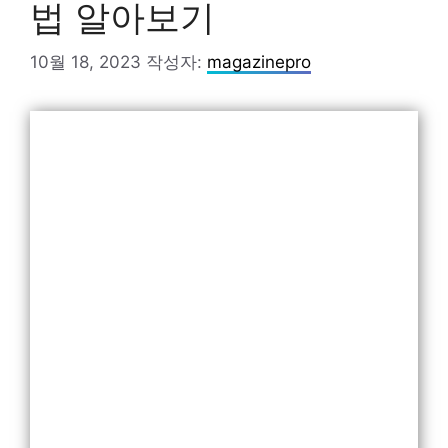
법 알아보기
10월 18, 2023
작성자:
magazinepro