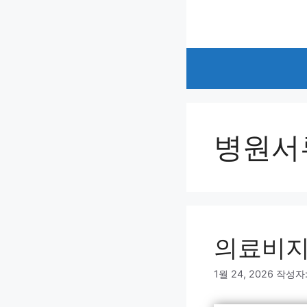
컨
텐
츠
로
건
너
뛰
기
병원서
의료비지
1월 24, 2026
작성자