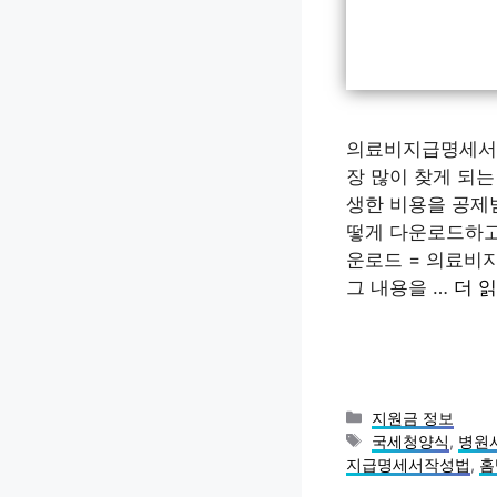
의료비지급명세서 
장 많이 찾게 되는
생한 비용을 공제
떻게 다운로드하고
운로드 = 의료비
그 내용을 …
더 
카
지원금 정보
테
태
국세청양식
,
병원
고
그
지급명세서작성법
,
홈
리