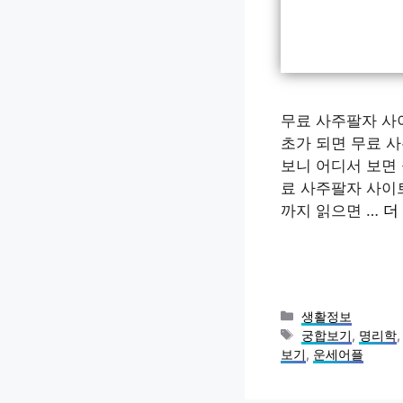
무료 사주팔자 사이
초가 되면 무료 
보니 어디서 보면 
료 사주팔자 사이
까지 읽으면 …
더
카
생활정보
테
태
궁합보기
,
명리학
고
그
보기
,
운세어플
리