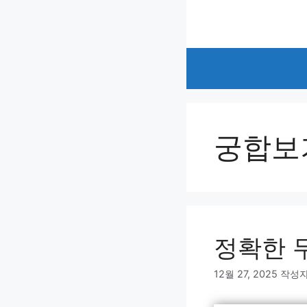
컨
텐
츠
로
건
너
뛰
기
궁합보
정확한 
12월 27, 2025
작성자