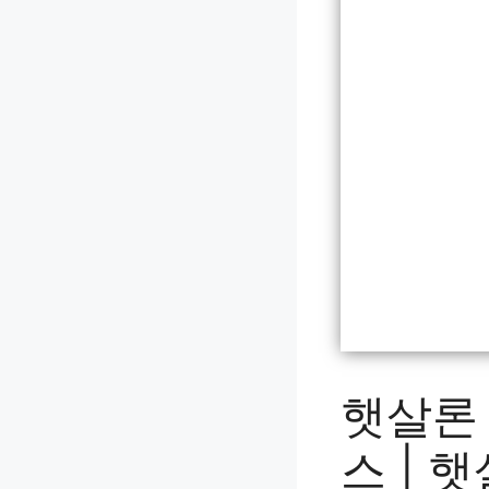
햇살론
스 | 