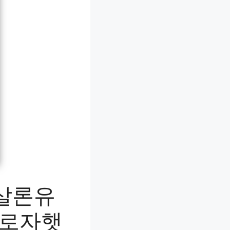
햇살론유
 근로자햇