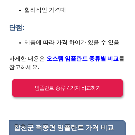
합리적인 가격대
단점:
제품에 따라 가격 차이가 있을 수 있음
자세한 내용은
오스템 임플란트 종류별 비교
를
참고하세요.
임플란트 종류 4가지 비교하기
합천군 적중면 임플란트 가격 비교