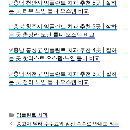
✅충남 천안시 임플란트 치과 추천 5곳 | 잘하
는 곳 리뷰 노인 틀니·오스템 비교
✅충북 청주시 임플란트 치과 추천 5곳 | 잘하
는 곳 총망라 노인 틀니·오스템 비교
✅충남 홍성군 임플란트 치과 추천 4곳 | 잘하
는 곳 핫리스트 오스템·노인 틀니 비교
✅충남 서천군 임플란트 치과 추천 3곳 | 잘하
는 곳 정리 노인 틀니·오스템 비교
카
임플란트 치과
테
중고차 딜러 수수료와 알선 수수료 안내도 되는
고