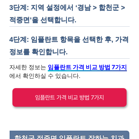
3단계: 지역 설정에서 ‘경남 > 합천군 >
적중면’을 선택합니다.
4단계: 임플란트 항목을 선택한 후, 가격
정보를 확인합니다.
자세한 정보는
임플란트 가격 비교 방법 7가지
에서 확인하실 수 있습니다.
임플란트 가격 비교 방법 7가지
합천군 적중면 임플란트 잘하는 치과