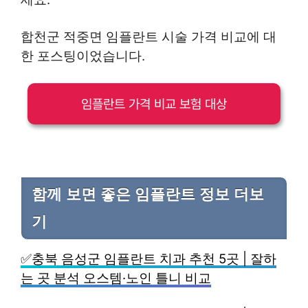
합천군 적중면 임플란트 시술 가격 비교에 대
한 포스팅이었습니다.
임플란트 가격 비교 보험 대상
함께 보면 좋은 임플란트 정보 더보
기
✅충북 음성군 임플란트 치과 추천 5곳 | 잘하
는 곳 분석 오스템·노인 틀니 비교