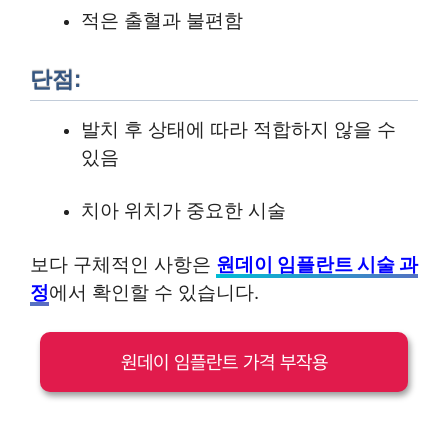
적은 출혈과 불편함
단점:
발치 후 상태에 따라 적합하지 않을 수
있음
치아 위치가 중요한 시술
보다 구체적인 사항은
원데이 임플란트 시술 과
정
에서 확인할 수 있습니다.
원데이 임플란트 가격 부작용