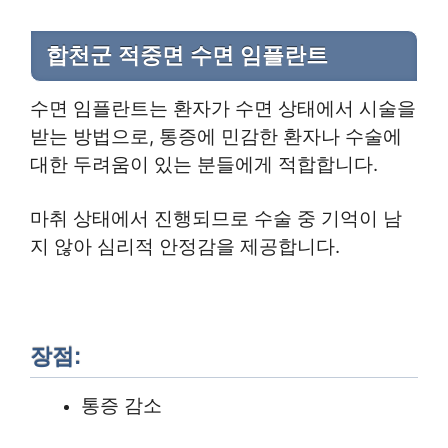
합천군 적중면 수면 임플란트
수면 임플란트는 환자가 수면 상태에서 시술을
받는 방법으로, 통증에 민감한 환자나 수술에
대한 두려움이 있는 분들에게 적합합니다.
마취 상태에서 진행되므로 수술 중 기억이 남
지 않아 심리적 안정감을 제공합니다.
장점:
통증 감소