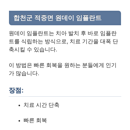
합천군 적중면 원데이 임플란트
원데이 임플란트는 치아 발치 후 바로 임플란
트를 식립하는 방식으로, 치료 기간을 대폭 단
축시킬 수 있습니다.
이 방법은 빠른 회복을 원하는 분들에게 인기
가 많습니다.
장점:
치료 시간 단축
빠른 회복