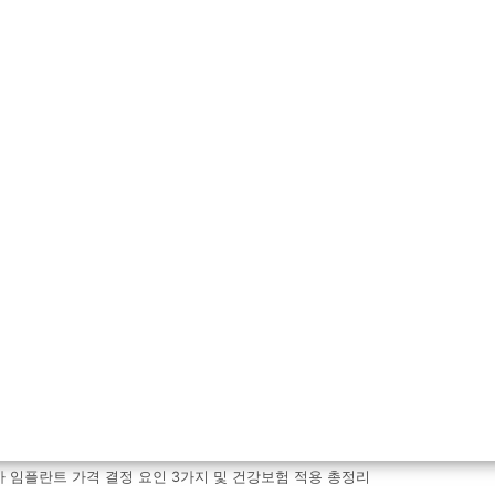
 임플란트 가격 결정 요인 3가지 및 건강보험 적용 총정리