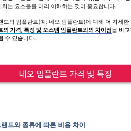
미치는 요소들을 미리 이해하는 것이 중요합니다.
랜드의 임플란트(예: 네오 임플란트)에 대해 더 자세한
의 가격, 특징 및 오스템 임플란트와의 차이점
을 비교
될 수 있습니다.
네오 임플란트 가격 및 특징
 브랜드와 종류에 따른 비용 차이