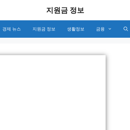
지원금 정보
경제 뉴스
지원금 정보
생활정보
금융