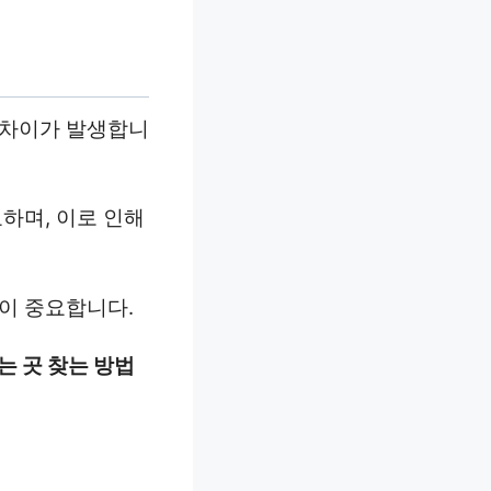
 차이가 발생합니
하며, 이로 인해
이 중요합니다.
는 곳 찾는 방법