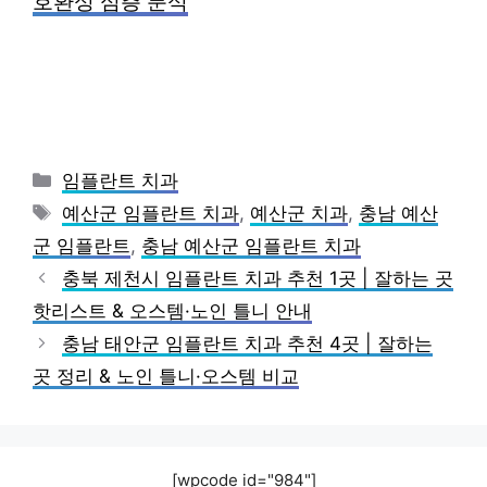
호환성 심층 분석
카
임플란트 치과
테
태
예산군 임플란트 치과
,
예산군 치과
,
충남 예산
고
그
군 임플란트
,
충남 예산군 임플란트 치과
리
충북 제천시 임플란트 치과 추천 1곳 | 잘하는 곳
핫리스트 & 오스템·노인 틀니 안내
충남 태안군 임플란트 치과 추천 4곳 | 잘하는
곳 정리 & 노인 틀니·오스템 비교
[wpcode id="984"]