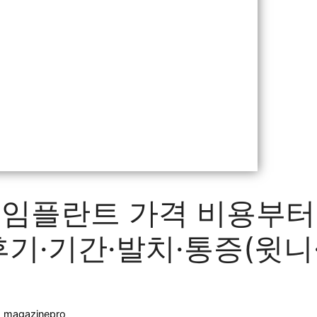
 임플란트 가격 비용부터 
후기·기간·발치·통증(윗니
:
magazinepro