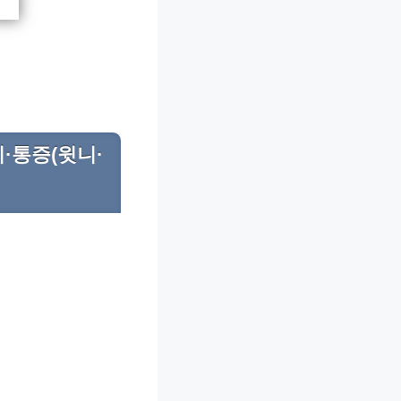
·통증(윗니·